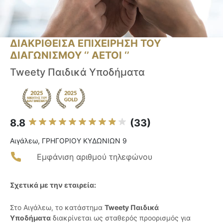
ΔΙΑΚΡΙΘΕΙΣΑ ΕΠΙΧΕΙΡΗΣΗ ΤΟΥ
ΔΙΑΓΩΝΙΣΜΟΥ ‘’ ΑΕΤΟΙ ‘’
Tweety Παιδικά Υποδήματα
8.8
(33)
Αιγάλεω, ΓΡΗΓΟΡΙΟΥ ΚΥΔΩΝΙΩΝ 9
Εμφάνιση αριθμού τηλεφώνου
Σχετικά με την εταιρεία:
Στο Αιγάλεω, το κατάστημα
Tweety Παιδικά
Υποδήματα
διακρίνεται ως σταθερός προορισμός για