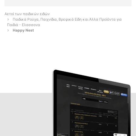
Αετοί των παιδικών ειδών
Παιδικά Ρούχα, Παιχνίδια, Βρεφικά Είδη και Άλλα Προϊόντα για
Παιδιά - Ελασσονα
Happy Nest