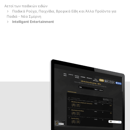
Αετοί των παιδικών ειδών
Παιδικά Ρούχα, Παιχνίδια, Βρεφικά Είδη και Άλλα Προϊόντα για
Παιδιά - Νέα Σμύρνη
Intelligent Entertainment