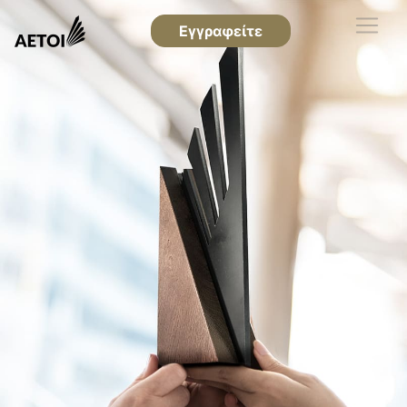
Εγγραφείτε