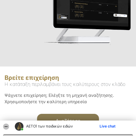
Βρείτε επιχείρηση
Η κατάταξη περιλαμβάνει τους καλύτερους στον κλάδο
Ψάχνετε επιχείρηση; Ελέγξτε τη μηχανή αναζήτησης.
Χρησιμοποιήστε την καλύτερη υπηρεσία
Αναζήτηση
ΑΕΤΟΊ των παιδικών ειδών
Live chat