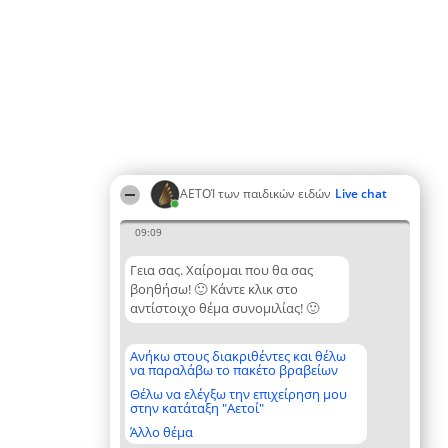
ΑΕΤΟΊ των παιδικών ειδών
Live chat
09:09
Γεια σας. Χαίρομαι που θα σας
βοηθήσω! 🙂 Κάντε κλικ στο
αντίστοιχο θέμα συνομιλίας! 🙂
Ανήκω στους διακριθέντες και θέλω
να παραλάβω το πακέτο βραβείων
Θέλω να ελέγξω την επιχείρηση μου
στην κατάταξη "Αετοί"
Άλλο θέμα