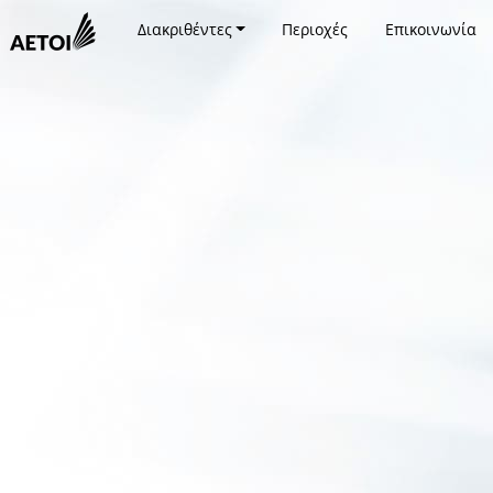
Διακριθέντες
Περιοχές
Επικοινωνία