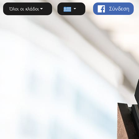
Σύνδεση
Όλοι οι κλάδοι