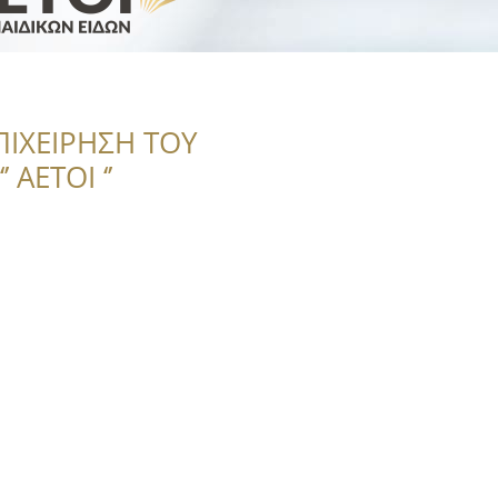
ΠΙΧΕΙΡΗΣΗ ΤΟΥ
 ΑΕΤΟΙ ‘’