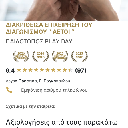
ΔΙΑΚΡΙΘΕΙΣΑ ΕΠΙΧΕΙΡΗΣΗ ΤΟΥ
ΔΙΑΓΩΝΙΣΜΟΥ ‘’ ΑΕΤΟΙ ‘’
ΠΑΙΔΟΤΟΠΟΣ PLAY DAY
9.4
(97)
Αργοσ Ορεστικο, Ε. Γιαγκοπούλου
Εμφάνιση αριθμού τηλεφώνου
Σχετικά με την εταιρεία:
Αξιολογήσεις από τους παρακάτω