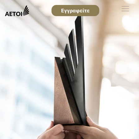
Εγγραφείτε