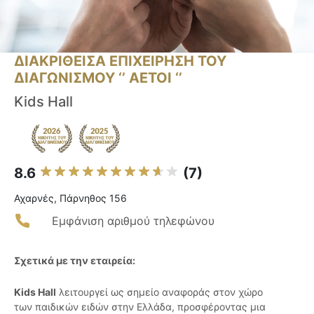
ΔΙΑΚΡΙΘΕΙΣΑ ΕΠΙΧΕΙΡΗΣΗ ΤΟΥ
ΔΙΑΓΩΝΙΣΜΟΥ ‘’ ΑΕΤΟΙ ‘’
Kids Hall
8.6
(7)
Αχαρνές, Πάρνηθος 156
Εμφάνιση αριθμού τηλεφώνου
Σχετικά με την εταιρεία:
Kids Hall
λειτουργεί ως σημείο αναφοράς στον χώρο
των παιδικών ειδών στην Ελλάδα, προσφέροντας μια