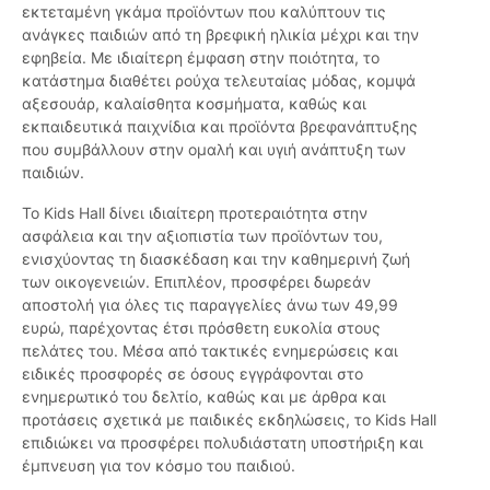
εκτεταμένη γκάμα προϊόντων που καλύπτουν τις
ανάγκες παιδιών από τη βρεφική ηλικία μέχρι και την
εφηβεία. Με ιδιαίτερη έμφαση στην ποιότητα, το
κατάστημα διαθέτει ρούχα τελευταίας μόδας, κομψά
αξεσουάρ, καλαίσθητα κοσμήματα, καθώς και
εκπαιδευτικά παιχνίδια και προϊόντα βρεφανάπτυξης
που συμβάλλουν στην ομαλή και υγιή ανάπτυξη των
παιδιών.
Το Kids Hall δίνει ιδιαίτερη προτεραιότητα στην
ασφάλεια και την αξιοπιστία των προϊόντων του,
ενισχύοντας τη διασκέδαση και την καθημερινή ζωή
των οικογενειών. Επιπλέον, προσφέρει δωρεάν
αποστολή για όλες τις παραγγελίες άνω των 49,99
ευρώ, παρέχοντας έτσι πρόσθετη ευκολία στους
πελάτες του. Μέσα από τακτικές ενημερώσεις και
ειδικές προσφορές σε όσους εγγράφονται στο
ενημερωτικό του δελτίο, καθώς και με άρθρα και
προτάσεις σχετικά με παιδικές εκδηλώσεις, το Kids Hall
επιδιώκει να προσφέρει πολυδιάστατη υποστήριξη και
έμπνευση για τον κόσμο του παιδιού.