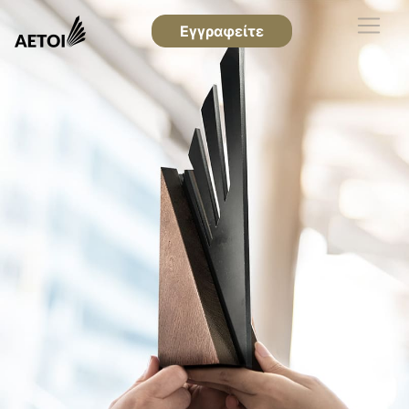
Εγγραφείτε