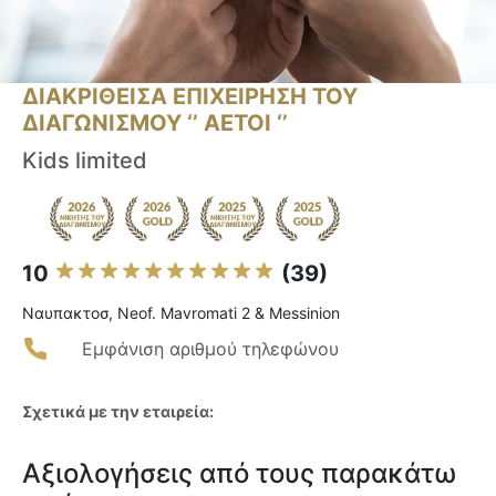
ΔΙΑΚΡΙΘΕΙΣΑ ΕΠΙΧΕΙΡΗΣΗ ΤΟΥ
ΔΙΑΓΩΝΙΣΜΟΥ ‘’ ΑΕΤΟΙ ‘’
Kids limited
10
(39)
Ναυπακτοσ, Neof. Mavromati 2 & Messinion
Εμφάνιση αριθμού τηλεφώνου
Σχετικά με την εταιρεία:
Αξιολογήσεις από τους παρακάτω