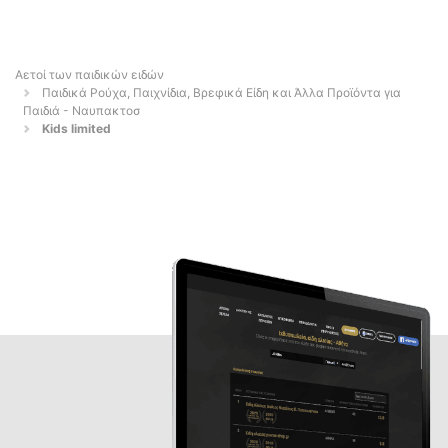
Αετοί των παιδικών ειδών
Παιδικά Ρούχα, Παιχνίδια, Βρεφικά Είδη και Άλλα Προϊόντα για
Παιδιά - Ναυπακτοσ
Kids limited