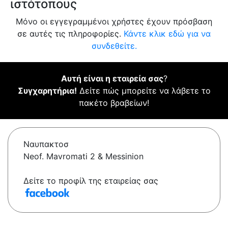
ιστότοπους
Μόνο οι εγγεγραμμένοι χρήστες έχουν πρόσβαση
σε αυτές τις πληροφορίες.
Κάντε κλικ εδώ για να
συνδεθείτε.
Αυτή είναι η εταιρεία σας
?
Συγχαρητήρια!
Δείτε πώς μπορείτε να λάβετε το
πακέτο βραβείων!
Ναυπακτοσ
Neof. Mavromati 2 & Messinion
Δείτε το προφίλ της εταιρείας σας