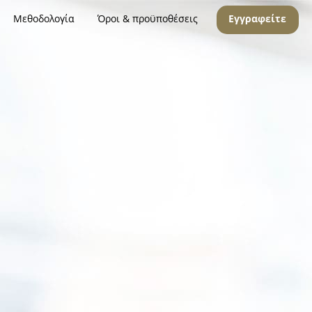
Μεθοδολογία
Όροι & προϋποθέσεις
Εγγραφείτε