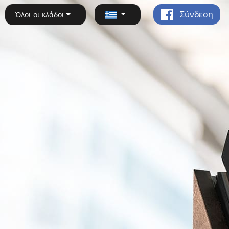
Σύνδεση
Όλοι οι κλάδοι