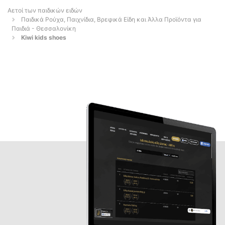
Αετοί των παιδικών ειδών
Παιδικά Ρούχα, Παιχνίδια, Βρεφικά Είδη και Άλλα Προϊόντα για
Παιδιά - Θεσσαλονίκη
Kiwi kids shoes