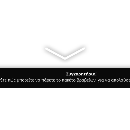
Συγχαρητήρια!
γξτε πώς μπορείτε να πάρετε το πακέτο βραβείων, για να απολαύσε
ίδια, Βρεφικά Είδη και Άλλα Προϊόντα για Παιδιά - Χίος
KOUM