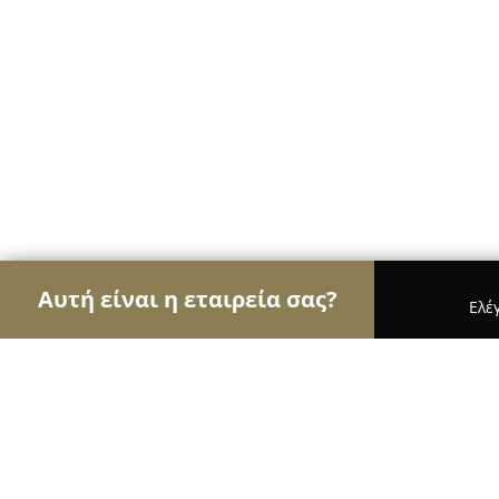
Αυτή είναι η εταιρεία σας?
Ελέ
Αετοί των παιδικών ειδών
Παιδικά Ρούχα, Παιχν
KOUMHS