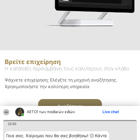
Βρείτε επιχείρηση
Η κατάταξη περιλαμβάνει τους καλύτερους στον κλάδο
Ψάχνετε επιχείρηση; Ελέγξτε τη μηχανή αναζήτησης.
Χρησιμοποιήστε την καλύτερη υπηρεσία
Αναζήτηση
ΑΕΤΟΊ των παιδικών ειδών
Live chat
22:50
Γεια σας. Χαίρομαι που θα σας βοηθήσω! 🙂 Κάντε