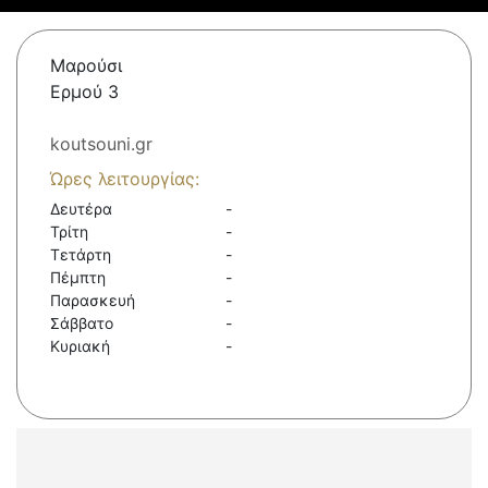
Μαρούσι
Ερμού 3
koutsouni.gr
Ώρες λειτουργίας:
Δευτέρα
-
Τρίτη
-
Τετάρτη
-
Πέμπτη
-
Παρασκευή
-
Σάββατο
-
Κυριακή
-