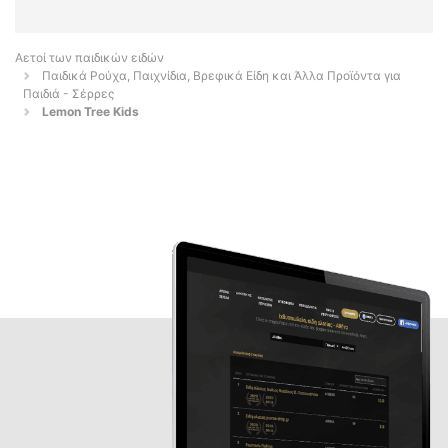
Αετοί των παιδικών ειδών
Παιδικά Ρούχα, Παιχνίδια, Βρεφικά Είδη και Άλλα Προϊόντα για
Παιδιά - Σέρρες
Lemon Tree Kids