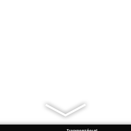
Συγχαρητήρια!