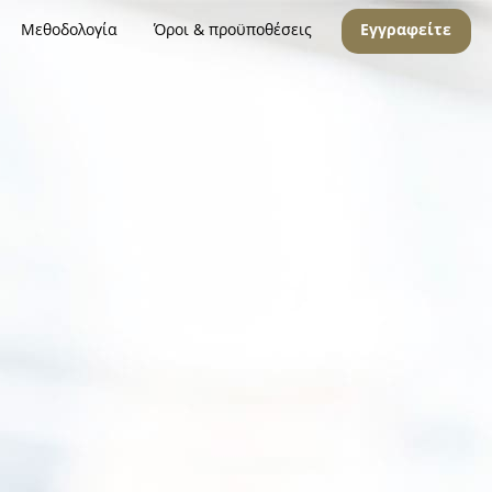
Μεθοδολογία
Όροι & προϋποθέσεις
Εγγραφείτε