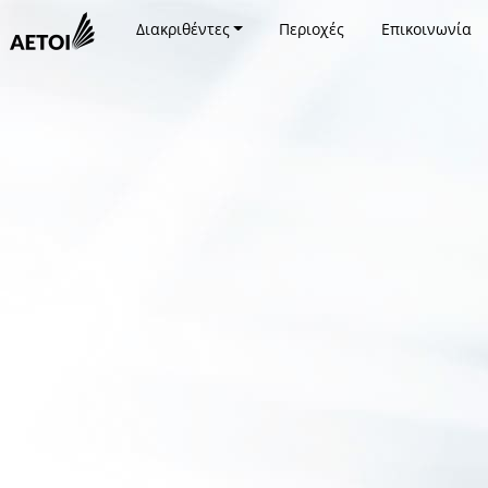
Διακριθέντες
Περιοχές
Επικοινωνία