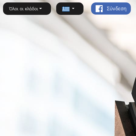
Σύνδεση
Όλοι οι κλάδοι