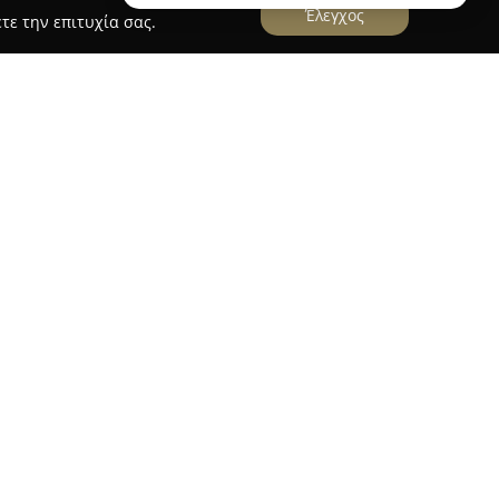
Έλεγχος
τε την επιτυχία σας.
le Items
τηριοποιείται εξειδικευμένα στον τομέα των
φαση στην παραγωγή χειροποίητων βρεφικών
ροϊόντα της εταιρείας σχεδιάζονται και
και φροντίδα, διαμορφώνοντας μια ξεχωριστή
τα βρίσκεται στο επίκεντρο, αφού κάθε
ό επιλεγμένα και ελεγμένα υφάσματα, τα οποία
ν απουσία βλαβερών ουσιών.
τα για την ευαίσθητη επιδερμίδα βρεφών και
ξίες για την εταιρεία. Με την αφοσίωσή της
e Items ξεχωρίζει μεταξύ ανταγωνιστών,