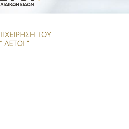
ΠΙΧΕΙΡΗΣΗ ΤΟΥ
 ΑΕΤΟΙ ‘’