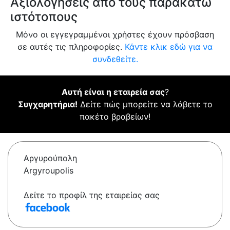
Αξιολογήσεις από τους παρακάτω
ιστότοπους
Μόνο οι εγγεγραμμένοι χρήστες έχουν πρόσβαση
σε αυτές τις πληροφορίες.
Κάντε κλικ εδώ για να
συνδεθείτε.
Αυτή είναι η εταιρεία σας
?
Συγχαρητήρια!
Δείτε πώς μπορείτε να λάβετε το
πακέτο βραβείων!
Αργυρούπολη
Argyroupolis
Δείτε το προφίλ της εταιρείας σας