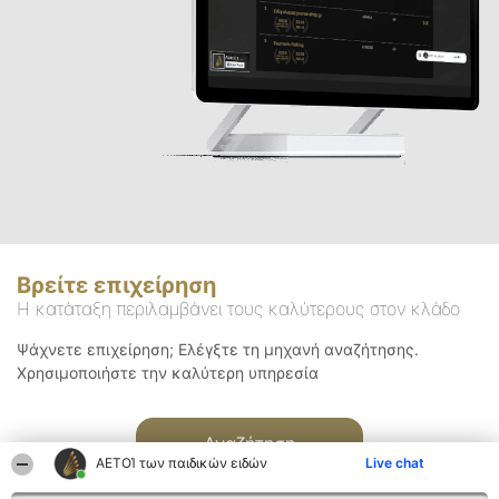
Βρείτε επιχείρηση
Η κατάταξη περιλαμβάνει τους καλύτερους στον κλάδο
Ψάχνετε επιχείρηση; Ελέγξτε τη μηχανή αναζήτησης.
Χρησιμοποιήστε την καλύτερη υπηρεσία
Αναζήτηση
ΑΕΤΟΊ των παιδικών ειδών
Live chat