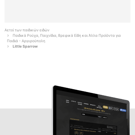
Αετοί των παιδικών ειδών
Παιδικά Ρούχα, Παιχνίδια, Βρεφικά Είδη και Άλλα Προϊόντα για
Παιδιά - Αργυρούπολη
Little Sparrow