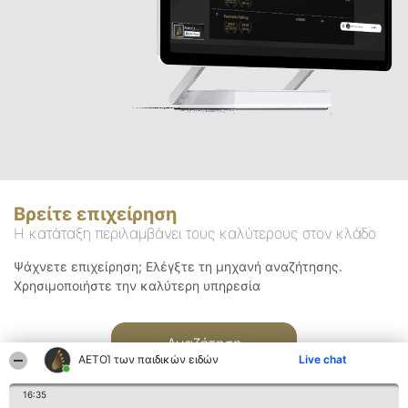
Βρείτε επιχείρηση
Η κατάταξη περιλαμβάνει τους καλύτερους στον κλάδο
Ψάχνετε επιχείρηση; Ελέγξτε τη μηχανή αναζήτησης.
Χρησιμοποιήστε την καλύτερη υπηρεσία
Αναζήτηση
ΑΕΤΟΊ των παιδικών ειδών
Live chat
16:35