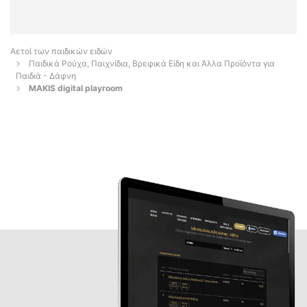
Αετοί των παιδικών ειδών
Παιδικά Ρούχα, Παιχνίδια, Βρεφικά Είδη και Άλλα Προϊόντα για
Παιδιά - Δάφνη
MAKIS digital playroom