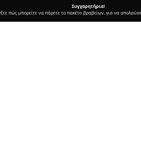
Συγχαρητήρια!
γξτε πώς μπορείτε να πάρετε το πακέτο βραβείων, για να απολαύσε
ίδια, Βρεφικά Είδη και Άλλα Προϊόντα για Παιδιά - Παλαιό Φάληρο
Σχετικά με την εταιρεία:
Η
mamannoula.gr
δραστηριοπο
βρεφικά είδη, διαθέτοντας μία
ανάγκες της σύγχρονης οικογε
και μέσω διαδικτύου, δίνεται 
ποικιλία αξιόπιστων και ασφαλ
φάσεις από τη βρεφική ηλικία 
Το εύρος των προϊόντων περιλ
μπάνιου και φαγητού, βρεφικά
πληθώρα σχολικών ειδών και 