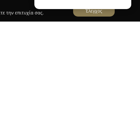
Έλεγχος
τε την επιτυχία σας.
Mamannoula.gr
ιείται ως απόλυτος προορισμός για παιδικά και
 μεγάλη συλλογή προϊόντων που εξυπηρετεί τις
νειακής ζωής. Σε κατάστημα στο Παλαιό Φάληρο
η δυνατότητα στους γονείς να επιλέξουν από μια
ών προϊόντων, καλύπτοντας όλες τις ηλικιακές
μέχρι το σχολείο.
αμβάνει εκπαιδευτικά παιχνίδια, αξεσουάρ
 ενδύματα, διακοσμητικά δωματίου, καθώς και
βαλιτσών. Υπάρχουν περισσότερα από 2000