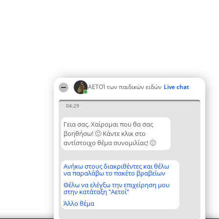
ΑΕΤΟΊ των παιδικών ειδών
Live chat
04:29
Γεια σας. Χαίρομαι που θα σας
βοηθήσω! 🙂 Κάντε κλικ στο
αντίστοιχο θέμα συνομιλίας! 🙂
Ανήκω στους διακριθέντες και θέλω
να παραλάβω το πακέτο βραβείων
Θέλω να ελέγξω την επιχείρηση μου
στην κατάταξη "Αετοί"
Άλλο θέμα