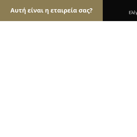
Αυτή είναι η εταιρεία σας?
Ελέ
Αετοί των παιδικών ειδών
Παιδικά Ρούχα, Παιχν
Mamannoula.gr
9.7
(184)
Παλαιό Φάληρο, ΠΡΩΤΕΩΣ 65
Εμφάνιση αριθμού τηλεφώνου