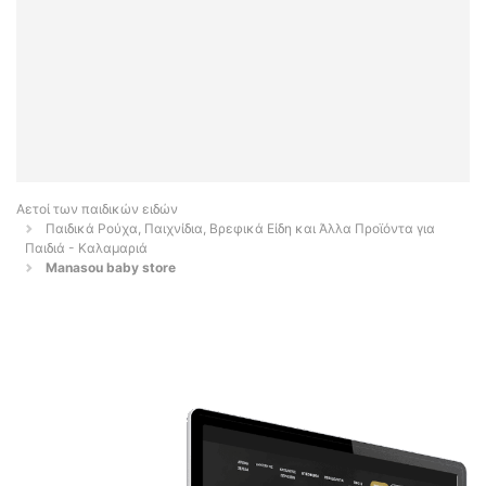
Αετοί των παιδικών ειδών
Παιδικά Ρούχα, Παιχνίδια, Βρεφικά Είδη και Άλλα Προϊόντα για
Παιδιά - Καλαμαριά
Manasou baby store