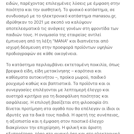
ειδών, παρέχοντας επιλεγμένες λύσεις με έμφαση στην
ποιότητα και την αισθητική. Το φυσικό κατάστημα, σε
συνδυασμό με το ηλεκτρονικό κατάστημα manasou.gr,
ιδρύθηκαν το 2021 με σκοπό να καλύψουν
αποτελεσματικά τις ανάγκες γονέων στη φροντίδα των
παιδιών τους. Η ονομασία της εταιρείας αντλεί
έμπνευση από τη λέξη "ΜΑΝΑ" και διαπνέεται από
ισχυρή δέσμευση στην προσφορά προϊόντων υψηλών
προδιαγραφών σε κάθε οικογένεια.
Το κατάστημα περιλαμβάνει εκτεταμένη ποικιλία, όπως
βρεφικά είδη, είδη μετακίνησης – καρότσια και
καθίσματα αυτοκινήτου –, προίκα μωρού, παιδικό
ρουχισμό καθώς και βαπτιστικά. Τα προϊόντα και οι
συνεργασίες επιλέγονται με λεπτομερή έλεγχο και
αυστηρά κριτήρια για τη διασφάλιση ποιότητας και
ασφάλειας. Η επιλογή βασίζεται στη φιλοσοφία ότι
δίνεται προτίμηση στα αγαθά που θα επέλεγαν οι ίδιοι οι
ιδρυτές για τα δικά τους παιδιά. Η αρετή της συνέπειας,
η αξιοπιστία και η έμφαση στον ποιοτικό έλεγχο
διακρίνουν την επιχείρηση. Η φιλική και άριστη
εξυπηρέτηση, τόσο στο φυσικό όσο και στο ηλεκτρονικό