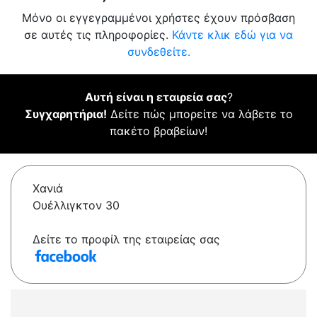
Μόνο οι εγγεγραμμένοι χρήστες έχουν πρόσβαση
σε αυτές τις πληροφορίες.
Κάντε κλικ εδώ για να
συνδεθείτε.
Αυτή είναι η εταιρεία σας
?
Συγχαρητήρια!
Δείτε πώς μπορείτε να λάβετε το
πακέτο βραβείων!
Χανιά
Ουέλλιγκτον 30
Δείτε το προφίλ της εταιρείας σας