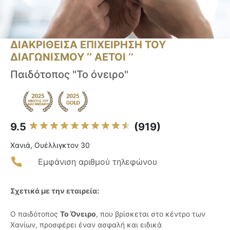
ΔΙΑΚΡΙΘΕΙΣΑ ΕΠΙΧΕΙΡΗΣΗ ΤΟΥ
ΔΙΑΓΩΝΙΣΜΟΥ ‘’ ΑΕΤΟΙ ‘’
Παιδότοπος "Το όνειρο"
9.5
(919)
Χανιά, Ουέλλιγκτον 30
Εμφάνιση αριθμού τηλεφώνου
Σχετικά με την εταιρεία:
Ο παιδότοπος
Το Όνειρο
, που βρίσκεται στο κέντρο των
Χανίων, προσφέρει έναν ασφαλή και ειδικά