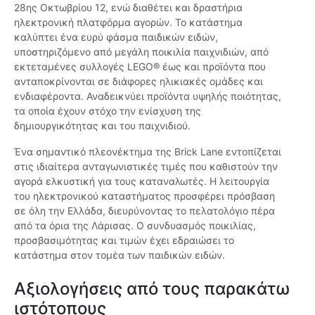
28ης Οκτωβρίου 12, ενώ διαθέτει και δραστήρια
ηλεκτρονική πλατφόρμα αγορών. Το κατάστημα
καλύπτει ένα ευρύ φάσμα παιδικών ειδών,
υποστηριζόμενο από μεγάλη ποικιλία παιχνιδιών, από
εκτεταμένες συλλογές LEGO® έως και προϊόντα που
ανταποκρίνονται σε διάφορες ηλικιακές ομάδες και
ενδιαφέροντα. Αναδεικνύει προϊόντα υψηλής ποιότητας,
τα οποία έχουν στόχο την ενίσχυση της
δημιουργικότητας και του παιχνιδιού.
Ένα σημαντικό πλεονέκτημα της Brick Lane εντοπίζεται
στις ιδιαίτερα ανταγωνιστικές τιμές που καθιστούν την
αγορά ελκυστική για τους καταναλωτές. Η λειτουργία
του ηλεκτρονικού καταστήματος προσφέρει πρόσβαση
σε όλη την Ελλάδα, διευρύνοντας το πελατολόγιο πέρα
από τα όρια της Λάρισας. Ο συνδυασμός ποικιλίας,
προσβασιμότητας και τιμών έχει εδραιώσει το
κατάστημα στον τομέα των παιδικών ειδών.
Αξιολογήσεις από τους παρακάτω
ιστότοπους