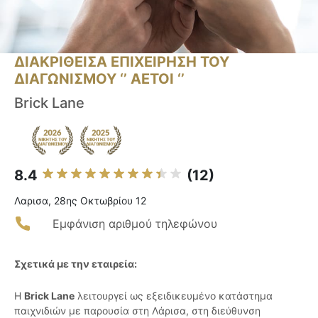
ΔΙΑΚΡΙΘΕΙΣΑ ΕΠΙΧΕΙΡΗΣΗ ΤΟΥ
ΔΙΑΓΩΝΙΣΜΟΥ ‘’ ΑΕΤΟΙ ‘’
Brick Lane
8.4
(12)
Λαρισα, 28ης Οκτωβρίου 12
Εμφάνιση αριθμού τηλεφώνου
Σχετικά με την εταιρεία:
Η
Brick Lane
λειτουργεί ως εξειδικευμένο κατάστημα
παιχνιδιών με παρουσία στη Λάρισα, στη διεύθυνση