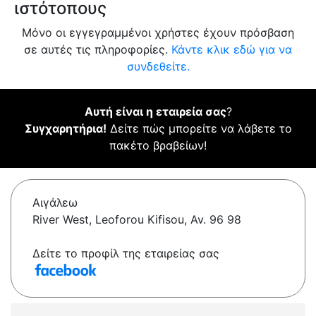
ιστότοπους
Μόνο οι εγγεγραμμένοι χρήστες έχουν πρόσβαση
σε αυτές τις πληροφορίες.
Κάντε κλικ εδώ για να
συνδεθείτε.
Αυτή είναι η εταιρεία σας
?
Συγχαρητήρια!
Δείτε πώς μπορείτε να λάβετε το
πακέτο βραβείων!
Αιγάλεω
River West, Leoforou Kifisou, Av. 96 98
Δείτε το προφίλ της εταιρείας σας