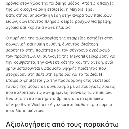
χρόνια στον χώρο της παιδικής μόδας. Από τις απαρχές
της ως οικογενειακή εταιρεία, η Mayoral έχει
κατακτήσει σημαντική θέση στην αγορά των παιδικών
ειδών, διαθέτοντας πλήρεις σειρές ρούχων για βρέφη,
αγόρια και κορίτσια κάθε ηλικίας.
Ο πυρήνας της φιλοσοφίας της εταιρείας εστιάζει στην
κοινωνική και ηθική ευθύνη, δίνοντας ιδιαίτερη
βαρύτητα στην ποιότητα και τον σύγχρονο σχεδιασμό
των προϊόντων. Οι συλλογές της Mayoral ξεχωρίζουν για
την κομψότητα, την ανθεκτικότητα και την άνεση, ενώ
χρησιμοποιούνται υφάσματα υψηλής ποιότητας που
στοχεύουν στη βέλτιστη εμπειρία για τα παιδιά. Η
εταιρεία φημίζεται για την προσαρμογή στις νεότερες
τάσεις της μόδας σε συνδυασμό με λειτουργικές λύσεις
που καλύπτουν τις καθημερινές ανάγκες των παιδιών.
Ένα από τα καταστήματα βρίσκεται στο εμπορικό
κέντρο River West στο Αιγάλεω και διαθέτει μια ευρεία
ποικιλία προϊόντων.
Αξιολογήσεις από τους παρακάτω