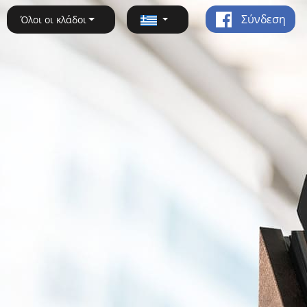
Σύνδεση
Όλοι οι κλάδοι