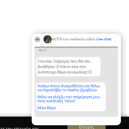
ΑΕΤΟΊ των παιδικών ειδών
Live chat
06:11
Γεια σας. Χαίρομαι που θα σας
βοηθήσω! 🙂 Κάντε κλικ στο
αντίστοιχο θέμα συνομιλίας! 🙂
Ανήκω στους διακριθέντες και θέλω
να παραλάβω το πακέτο βραβείων
Θέλω να ελέγξω την επιχείρηση μου
στην κατάταξη "Αετοί"
Άλλο θέμα
Έλεγχος
τε την επιτυχία σας.