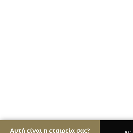
Αυτή είναι η εταιρεία σας?
Ελέ