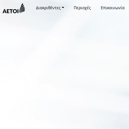
Διακριθέντες
Περιοχές
Επικοινωνία