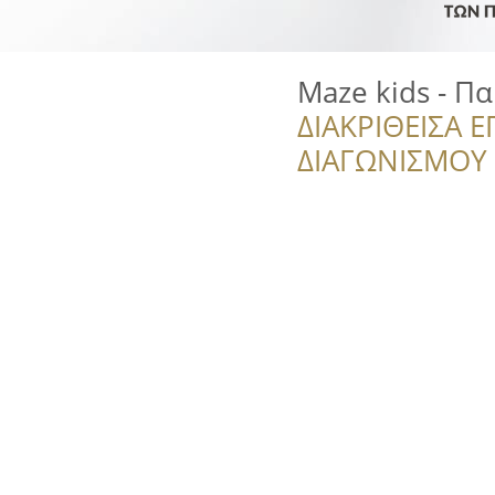
Maze kids - Π
ΔΙΑΚΡΙΘΕΙΣΑ Ε
ΔΙΑΓΩΝΙΣΜΟΥ ‘’