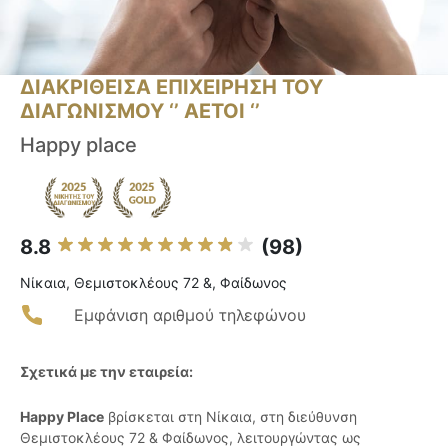
ΔΙΑΚΡΙΘΕΙΣΑ ΕΠΙΧΕΙΡΗΣΗ ΤΟΥ
ΔΙΑΓΩΝΙΣΜΟΥ ‘’ ΑΕΤΟΙ ‘’
Happy place
8.8
(98)
Νίκαια, Θεμιστοκλέους 72 &, Φαίδωνος
Εμφάνιση αριθμού τηλεφώνου
Σχετικά με την εταιρεία:
Happy Place
βρίσκεται στη Νίκαια, στη διεύθυνση
Θεμιστοκλέους 72 & Φαίδωνος, λειτουργώντας ως