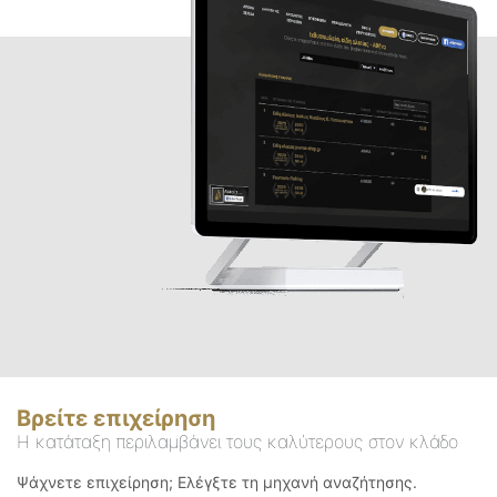
Βρείτε επιχείρηση
Η κατάταξη περιλαμβάνει τους καλύτερους στον κλάδο
Ψάχνετε επιχείρηση; Ελέγξτε τη μηχανή αναζήτησης.