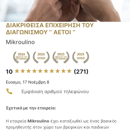
ΔΙΑΚΡΙΘΕΙΣΑ ΕΠΙΧΕΙΡΗΣΗ ΤΟΥ
ΔΙΑΓΩΝΙΣΜΟΥ ‘’ ΑΕΤΟΙ ‘’
Mikroulino
10
(271)
Ευοσμο, 17 Νοέμβρη 8
Εμφάνιση αριθμού τηλεφώνου
Σχετικά με την εταιρεία:
Η εταιρεία
Mikroulino
έχει καταξιωθεί ως ένας βασικός
προμηθευτής στον χώρο των βρεφικών και παιδικών