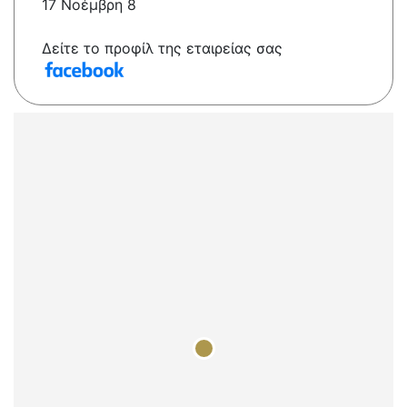
17 Νοέμβρη 8
Δείτε το προφίλ της εταιρείας σας