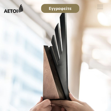
Εγγραφείτε