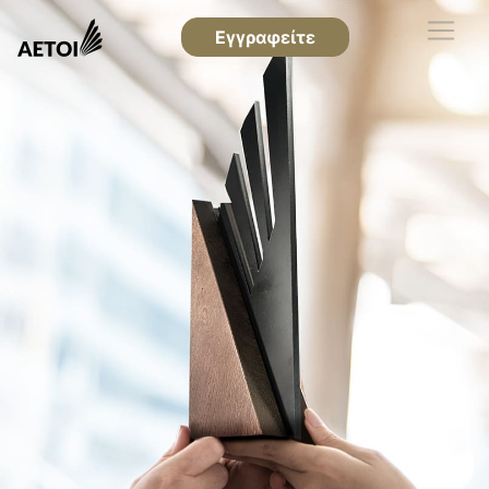
Εγγραφείτε