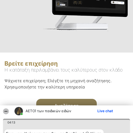
Βρείτε επιχείρηση
Η κατάταξη περιλαμβάνει τους καλύτερους στον κλάδο
Ψάχνετε επιχείρηση; Ελέγξτε τη μηχανή αναζήτησης.
Χρησιμοποιήστε την καλύτερη υπηρεσία
Αναζήτηση
ΑΕΤΟΊ των παιδικών ειδών
Live chat
04:13