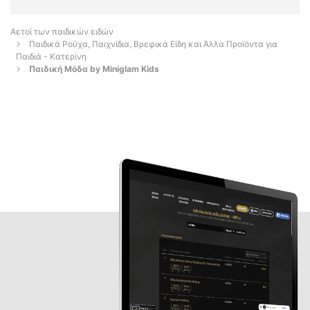
Αετοί των παιδικών ειδών
Παιδικά Ρούχα, Παιχνίδια, Βρεφικά Είδη και Άλλα Προϊόντα για
Παιδιά - Κατερίνη
Παιδική Μόδα by Miniglam Kids