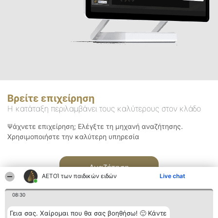
Βρείτε επιχείρηση
Η κατάταξη περιλαμβάνει τους καλύτερους στον κλάδο
Ψάχνετε επιχείρηση; Ελέγξτε τη μηχανή αναζήτησης.
Χρησιμοποιήστε την καλύτερη υπηρεσία
Αναζήτηση
ΑΕΤΟΊ των παιδικών ειδών
Live chat
08:30
Γεια σας. Χαίρομαι που θα σας βοηθήσω! 🙂 Κάντε