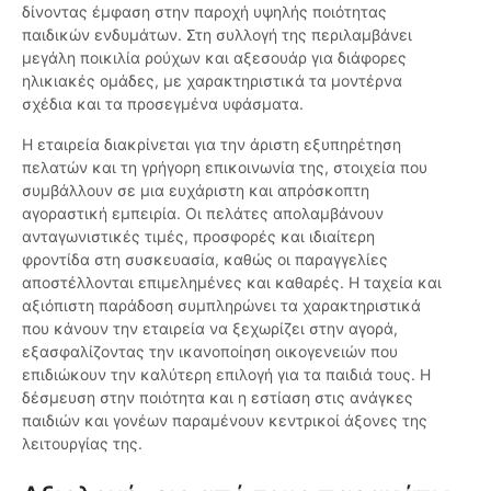
δίνοντας έμφαση στην παροχή υψηλής ποιότητας
παιδικών ενδυμάτων. Στη συλλογή της περιλαμβάνει
μεγάλη ποικιλία ρούχων και αξεσουάρ για διάφορες
ηλικιακές ομάδες, με χαρακτηριστικά τα μοντέρνα
σχέδια και τα προσεγμένα υφάσματα.
Η εταιρεία διακρίνεται για την άριστη εξυπηρέτηση
πελατών και τη γρήγορη επικοινωνία της, στοιχεία που
συμβάλλουν σε μια ευχάριστη και απρόσκοπτη
αγοραστική εμπειρία. Οι πελάτες απολαμβάνουν
ανταγωνιστικές τιμές, προσφορές και ιδιαίτερη
φροντίδα στη συσκευασία, καθώς οι παραγγελίες
αποστέλλονται επιμελημένες και καθαρές. Η ταχεία και
αξιόπιστη παράδοση συμπληρώνει τα χαρακτηριστικά
που κάνουν την εταιρεία να ξεχωρίζει στην αγορά,
εξασφαλίζοντας την ικανοποίηση οικογενειών που
επιδιώκουν την καλύτερη επιλογή για τα παιδιά τους. Η
δέσμευση στην ποιότητα και η εστίαση στις ανάγκες
παιδιών και γονέων παραμένουν κεντρικοί άξονες της
λειτουργίας της.