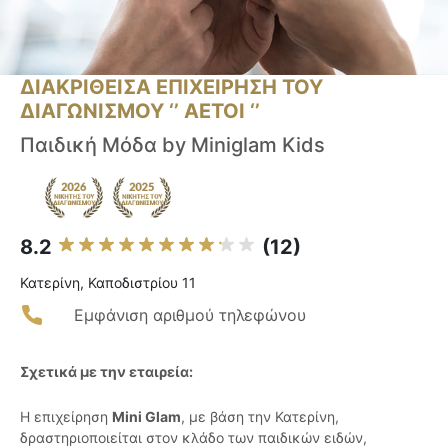
ΔΙΑΚΡΙΘΕΙΣΑ ΕΠΙΧΕΙΡΗΣΗ ΤΟΥ
ΔΙΑΓΩΝΙΣΜΟΥ ‘’ ΑΕΤΟΙ ‘’
Παιδική Μόδα by Miniglam Kids
8.2
(12)
Κατερίνη, Καποδιστρίου 11
Εμφάνιση αριθμού τηλεφώνου
Σχετικά με την εταιρεία:
Η επιχείρηση
Mini Glam
, με βάση την Κατερίνη,
δραστηριοποιείται στον κλάδο των παιδικών ειδών,