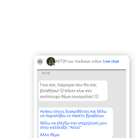
ΑΕΤΟΊ των παιδικών ειδών
Live chat
16:10
Γεια σας. Χαίρομαι που θα σας
βοηθήσω! 🙂 Κάντε κλικ στο
αντίστοιχο θέμα συνομιλίας! 🙂
Ανήκω στους διακριθέντες και θέλω
να παραλάβω το πακέτο βραβείων
Θέλω να ελέγξω την επιχείρηση μου
στην κατάταξη "Αετοί"
Άλλο θέμα