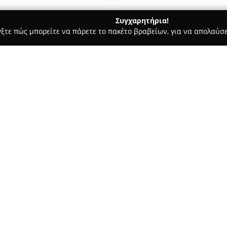
Συγχαρητήρια!
γξτε πώς μπορείτε να πάρετε το πακέτο βραβείων, για να απολαύσε
ίδια, Βρεφικά Είδη και Άλλα Προϊόντα για Παιδιά - Θερμη
Σνού
Σχετικά με την εταιρεία:
Ο
Σνούπυ Παιδότοπος
που βρ
σχεδιασμένος για την ψυχαγω
ασφάλειας και άνεσης. Οι εγκ
πιστοποιημένες, υλοποιώντας 
επισκέπτες να ασχολούνται με 
προσωπικό διαθέτει εμπειρία 
επίβλεψη των παιδιών, τα οπο
που ενισχύουν τόσο τη διασκέ
κινητικών δεξιοτήτων.