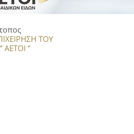
τοπος
ΠΙΧΕΙΡΗΣΗ ΤΟΥ
 ΑΕΤΟΙ ‘’