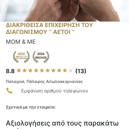
ΔΙΑΚΡΙΘΕΙΣΑ ΕΠΙΧΕΙΡΗΣΗ ΤΟΥ
ΔΙΑΓΩΝΙΣΜΟΥ ‘’ ΑΕΤΟΙ ‘’
MOM & ME
8.8
(13)
Παλαιροσ, Πάλαιρος Αιτωλοακαρνανίας
Εμφάνιση αριθμού τηλεφώνου
Σχετικά με την εταιρεία:
Αξιολογήσεις από τους παρακάτω