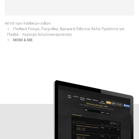
Αετοί των παιδικών ειδών
Παιδικά Ρούχα, Παιχνίδια, Βρεφικά Είδη και Άλλα Προϊόντα για
Παιδιά - περιοχή Αιτωλοακαρνανίας
MOM & ME