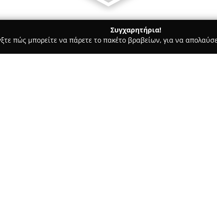
Συγχαρητήρια!
γξτε πώς μπορείτε να πάρετε το πακέτο βραβείων, για να απολαύσε
ίδια, Βρεφικά Είδη και Άλλα Προϊόντα για Παιδιά - Άρτα
Monti 
Σχετικά με την εταιρεία:
Το
Monti Park Arta
αποτελεί έ
λειτουργεί με βάση τις αρχές
στη διεύθυνση Δωδώνης 11, Ελ
που ενισχύει τη διασκέδαση κ
πρώτος Μοντεσσοριανός παιδ
ποιότητας εκπαίδευση και δημ
επισκέπτες.