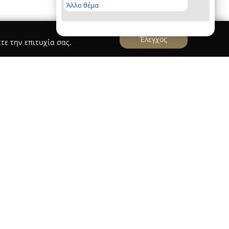
Άλλο θέμα
Έλεγχος
τε την επιτυχία σας.
Park Arta
ναν καινοτόμο παιδότοπο στην Άρτα, ο οποίος
 της Μοντεσσοριανής παιδαγωγικής. Βρίσκεται
εούσα, και προσφέρει ένα ιδιαίτερο περιβάλλον
αι την ανάπτυξη των παιδιών. Ξεχωρίζει ως ο
ότοπος στην Ευρώπη, προσφέροντας υψηλής
ιουργικές δραστηριότητες για τους μικρούς