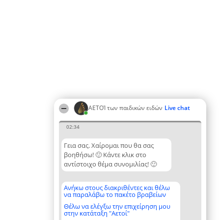
ΑΕΤΟΊ των παιδικών ειδών
Live chat
02:34
Γεια σας. Χαίρομαι που θα σας
βοηθήσω! 🙂 Κάντε κλικ στο
αντίστοιχο θέμα συνομιλίας! 🙂
Ανήκω στους διακριθέντες και θέλω
να παραλάβω το πακέτο βραβείων
Θέλω να ελέγξω την επιχείρηση μου
στην κατάταξη "Αετοί"