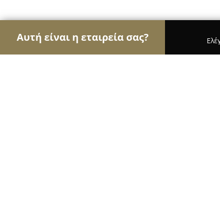
Αυτή είναι η εταιρεία σας?
Ελέ
Αετοί των παιδικών ειδών
Παιδικά Ρούχα, Παιχν
Monti Park Arta
9.6
(157)
Άρτα, Δωδώνης 11, Ελεούσα
Εμφάνιση αριθμού τηλεφώνου