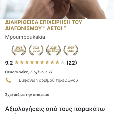
ΔΙΑΚΡΙΘΕΙΣΑ ΕΠΙΧΕΙΡΗΣΗ ΤΟΥ
ΔΙΑΓΩΝΙΣΜΟΥ ‘’ ΑΕΤΟΙ ‘’
Mpoumpoukakia
9.2
(22)
Θεσσαλονίκη, Διογένους 27
Εμφάνιση αριθμού τηλεφώνου
Σχετικά με την εταιρεία:
Αξιολογήσεις από τους παρακάτω