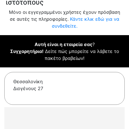
ιστότοπους
Μόνο οι εγγεγραμμένοι χρήστες έχουν πρόσβαση
σε αυτές τις πληροφορίες.
Κάντε κλικ εδώ για να
συνδεθείτε.
Αυτή είναι η εταιρεία σας
?
Συγχαρητήρια!
Δείτε πώς μπορείτε να λάβετε το
πακέτο βραβείων!
Θεσσαλονίκη
Διογένους 27