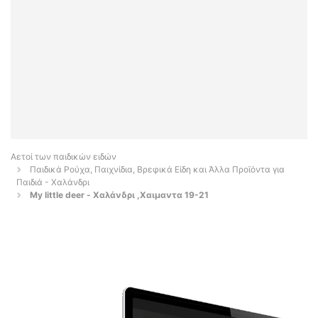
Αετοί των παιδικών ειδών
Παιδικά Ρούχα, Παιχνίδια, Βρεφικά Είδη και Άλλα Προϊόντα για
Παιδιά - Χαλάνδρι
My little deer - Χαλάνδρι ,Χαιμαντα 19-21