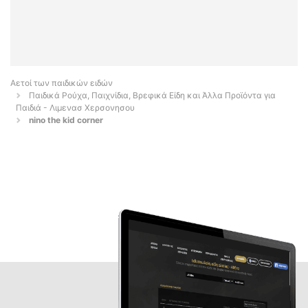
Αετοί των παιδικών ειδών
Παιδικά Ρούχα, Παιχνίδια, Βρεφικά Είδη και Άλλα Προϊόντα για
Παιδιά - Λιμενασ Χερσονησου
nino the kid corner