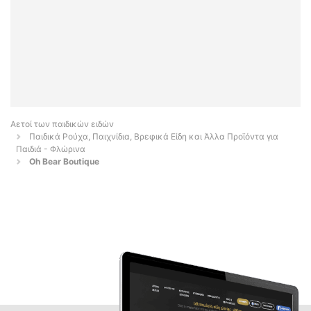
Αετοί των παιδικών ειδών
Παιδικά Ρούχα, Παιχνίδια, Βρεφικά Είδη και Άλλα Προϊόντα για
Παιδιά - Φλώρινα
Oh Bear Boutique