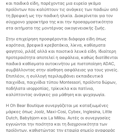
και παιδικά είδη, παρέχοντας μια ευρεία γκάμα
προϊόντων που καλύπτουν τις ανάγκες των παιδιών από
τη βρεφική ως την παιδική ηλικία. Διακρίνεται για τον
σύγχρονο χαρακτήρα της και την προσαρμοστικότητα
στα αιτήματα της μοντέρνας οικογενειακής ζωής.
Στην επιχείρηση προσφέρονται διάφορα είδη όπως
καρότσια, βρεφικά κρεβατάκια, λίκνα, καθίσματα
φαγητού, ριλάξ αλλά και ποιοτικά λευκά είδη. Ιδιαίτερη
προτεραιότητα αποτελεί η ασφάλεια, καθώς διατίθενται
παιδικά καθίσματα αυτοκινήτου με πιστοποίηση ADAC,
συμβάλλοντας στην αίσθηση ασφάλειας για τους γονείς.
Επιπλέον, η συλλογή περιλαμβάνει εκπαιδευτικά
παιχνίδια, παιχνίδια τύπου Montessori, προϊόντα δώρων,
ποδήλατα ισορροπίας, τρίκυκλα και πατίνια,
καλύπτοντας ανάγκες για μάθηση και ψυχαγωγία.
Η Oh Bear Boutique συνεργάζεται με καταξιωμένες
μάρκες όπως Joolz, Maxi-Cosi, Cybex, Inglesina, Little
Dutch, Babybjorn και La Millou. Αυτές οι συνεργασίες
εγγυώνται την ποιότητα και τη διαχρονικότητα των
προϊόντων, καθιστώντας την εταιρία σημείο αναφοράς