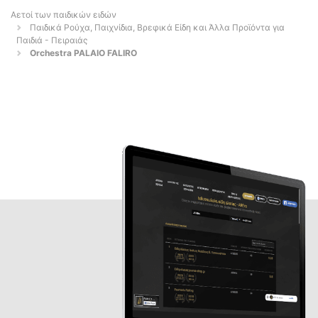
Αετοί των παιδικών ειδών
Παιδικά Ρούχα, Παιχνίδια, Βρεφικά Είδη και Άλλα Προϊόντα για
Παιδιά - Πειραιάς
Orchestra PALAIO FALIRO