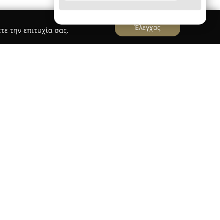
Έλεγχος
τε την επιτυχία σας.
chestra PIRAEUS RETAIL PARK Top Parks
PARK
είναι ένας διακεκριμένος γαλλικός όμιλος
λάδο των παιδικών ειδών και της βρεφικής
ή αλλά και διαχρονική παρουσία στην αγορά της
τουργεί στον Πειραιά, εντός του Piraeus Retail
egastore, με ιδιαίτερα μεγάλη γκάμα προϊόντων
νται ποιοτικά βρεφικά και παιδικά ρούχα για
σια ποικιλία ειδών βρεφανάπτυξης και παιχνίδια