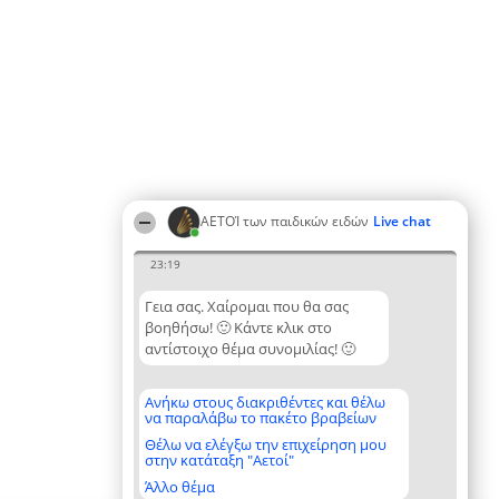
ΑΕΤΟΊ των παιδικών ειδών
Live chat
23:19
Γεια σας. Χαίρομαι που θα σας
βοηθήσω! 🙂 Κάντε κλικ στο
αντίστοιχο θέμα συνομιλίας! 🙂
Ανήκω στους διακριθέντες και θέλω
να παραλάβω το πακέτο βραβείων
Θέλω να ελέγξω την επιχείρηση μου
στην κατάταξη "Αετοί"
Άλλο θέμα