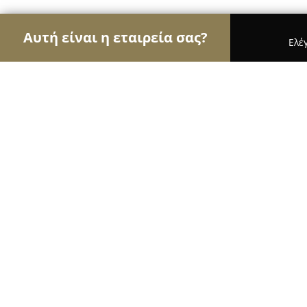
Αυτή είναι η εταιρεία σας?
Ελέ
Αετοί των παιδικών ειδών
Παιδικά Ρούχα, Παιχν
Orchestra PIRAEUS RETAIL PARK To
9.4
(302)
Πειραιάς, Εμπορικό Πάρκο Top Parks, Λεωφ. Αθη
Εμφάνιση αριθμού τηλεφώνου