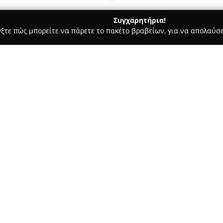
Συγχαρητήρια!
γξτε πώς μπορείτε να πάρετε το πακέτο βραβείων, για να απολαύσε
ίδια, Βρεφικά Είδη και Άλλα Προϊόντα για Παιδιά - Πειραιάς
Or
p Parks
Σχετικά με την εταιρεία:
Η
Orchestra PIRAEUS RETAIL 
που δραστηριοποιείται στον κ
φροντίδας, διαθέτοντας ισχυρ
Ελλάδας. Το κατάστημα που λει
Park, φημίζεται ως σύγχρονο M
για βρέφη και παιδιά.
νών-Πειραιώς 86
Σε αυτό το κατάστημα, διατίθε
όλες τις ηλικίες μαζί με πλού