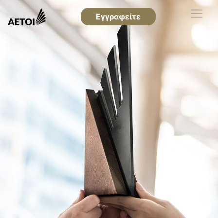
Εγγραφείτε