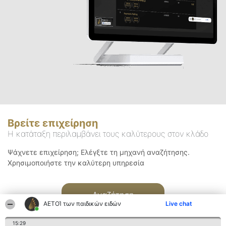
Βρείτε επιχείρηση
Η κατάταξη περιλαμβάνει τους καλύτερους στον κλάδο
Ψάχνετε επιχείρηση; Ελέγξτε τη μηχανή αναζήτησης.
Χρησιμοποιήστε την καλύτερη υπηρεσία
Αναζήτηση
ΑΕΤΟΊ των παιδικών ειδών
Live chat
15:29