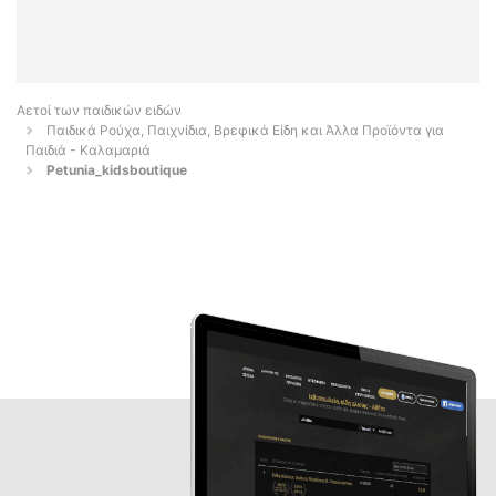
Αετοί των παιδικών ειδών
Παιδικά Ρούχα, Παιχνίδια, Βρεφικά Είδη και Άλλα Προϊόντα για
Παιδιά - Καλαμαριά
Petunia_kidsboutique