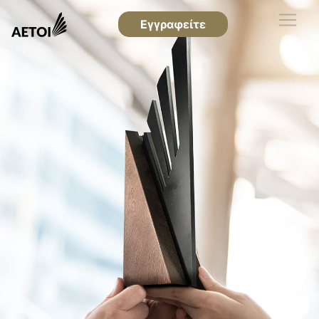
Εγγραφείτε