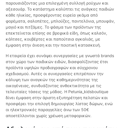
παρουσιάζοντας μια επιλεγμένη συλλογή ρούχων και
αξεσουάρ. Το κατάστημα καλύπτει τις ανάγκες παιδιών
κάθε ηλικίας, προσφέροντας ευρεία γκάμα από
φορέματα, σαλοπέτες, μπλούζες, παντελόνια, μπουφάν,
μαγιό και πιτζάμες. Το φάσμα των προϊόντων της
επεκτείνεται επίσης σε βρεφικά είδη, όπως καλσόν,
κάλτσες, κουβέρτες και παπούτσια αγκαλιάς, με
έμφαση στην άνεση και την ποιοτική κατασκευή.
Η εταιρεία έχει συνάψει συνεργασίες με γνωστά brands
στον χώρο των παιδικών ειδών, διασφαλίζοντας έτσι
προϊόντα υψηλών προδιαγραφών και σύγχρονου
σχεδιασμού. Αυτές οι συνεργασίες επιτρέπουν την
κάλυψη των αναγκών της καθημερινότητας της
οικογένειας, συνδυάζοντας ανθεκτικότητα με τις
τελευταίες τάσεις της μόδας. Η Petunia_kidsboutique
δίνει έμφαση στην άριστη εξυπηρέτηση πελατών και
προσφέρει την επιλογή δημιουργίας λίστας δώρων, ενώ
οι ηλεκτρονικές παραγγελίες άνω των 50€
αποστέλλονται χωρίς χρέωση μεταφορικών.