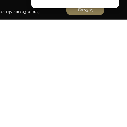
Έλεγχος
τε την επιτυχία σας.
cola Casa
τουργεί ως εξειδικευμένο κατάστημα στον τομέα
δών, διαθέτοντας χώρο 650 τετραγωνικών μέτρων
 εταιρεία προσφέρει εκτενή συλλογή προϊόντων
ι οικογένειες, με έμφαση στην ποιότητα και τον
τας είδη από τη διεθνή αγορά με στόχο την
αιτητικών αναγκών των μητέρων.
αταστήματος περιλαμβάνει είδη βρεφανάπτυξης,
, καρότσια και καθίσματα αυτοκινήτου από
ο χαρακτηριστικό της εταιρείας αποτελεί η