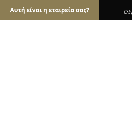
Αυτή είναι η εταιρεία σας?
Ελέ
Αετοί των παιδικών ειδών
Παιδικά Ρούχα, Παιχν
Piccola Casa
8.4
(31)
Τρίκαλα, Γεωρ. Κονδύλη 28
Εμφάνιση αριθμού τηλεφώνου