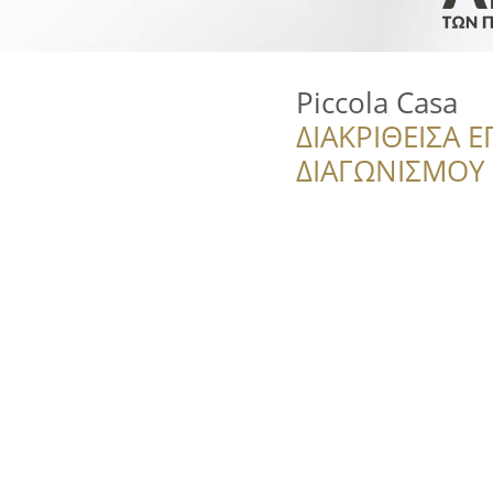
Piccola Casa
ΔΙΑΚΡΙΘΕΙΣΑ Ε
ΔΙΑΓΩΝΙΣΜΟΥ ‘’