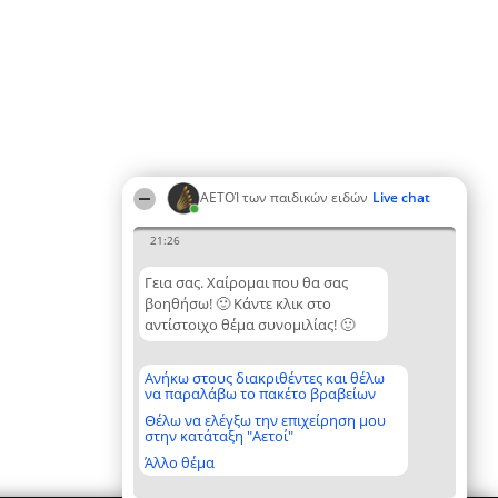
ΑΕΤΟΊ των παιδικών ειδών
Live chat
21:26
Γεια σας. Χαίρομαι που θα σας
βοηθήσω! 🙂 Κάντε κλικ στο
αντίστοιχο θέμα συνομιλίας! 🙂
Ανήκω στους διακριθέντες και θέλω
να παραλάβω το πακέτο βραβείων
Θέλω να ελέγξω την επιχείρηση μου
στην κατάταξη "Αετοί"
Άλλο θέμα