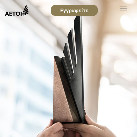
Εγγραφείτε