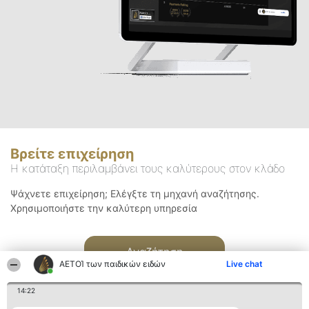
Βρείτε επιχείρηση
Η κατάταξη περιλαμβάνει τους καλύτερους στον κλάδο
Ψάχνετε επιχείρηση; Ελέγξτε τη μηχανή αναζήτησης.
Χρησιμοποιήστε την καλύτερη υπηρεσία
Αναζήτηση
ΑΕΤΟΊ των παιδικών ειδών
Live chat
14:22