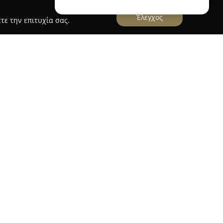
Έλεγχος
τε την επιτυχία σας.
CE
ο της Αθήνας και αποτελεί έναν ιδιαίτερο χώρο
παιχνιδιών και των συλλεκτικών ειδών.
α προϊόντων, το κατάστημα προσφέρει μια
α, με επιλογές που περιλαμβάνουν τόσο
άφορα μέρη του κόσμου όσο και σπάνια
σης έγκειται στην έμφαση στη δημιουργία μιας
σκέπτη. Στους χώρους της επιχείρησης, το κοινό
θεί σε χιλιάδες επιτραπέζια παιχνίδια, με την