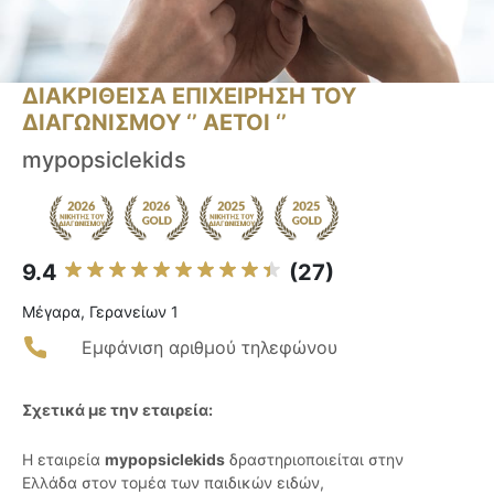
ΔΙΑΚΡΙΘΕΙΣΑ ΕΠΙΧΕΙΡΗΣΗ ΤΟΥ
ΔΙΑΓΩΝΙΣΜΟΥ ‘’ ΑΕΤΟΙ ‘’
mypopsiclekids
9.4
(27)
Μέγαρα, Γερανείων 1
Εμφάνιση αριθμού τηλεφώνου
Σχετικά με την εταιρεία:
Η εταιρεία
mypopsiclekids
δραστηριοποιείται στην
Ελλάδα στον τομέα των παιδικών ειδών,