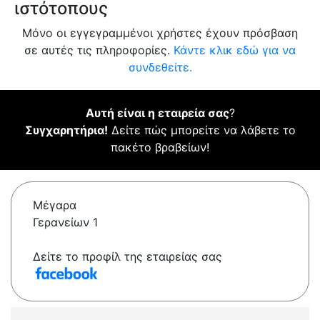
ιστότοπους
Μόνο οι εγγεγραμμένοι χρήστες έχουν πρόσβαση
σε αυτές τις πληροφορίες.
Κάντε κλικ εδώ για να
συνδεθείτε.
Αυτή είναι η εταιρεία σας
?
Συγχαρητήρια!
Δείτε πώς μπορείτε να λάβετε το
πακέτο βραβείων!
Μέγαρα
Γερανείων 1
Δείτε το προφίλ της εταιρείας σας