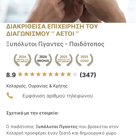
ΔΙΑΚΡΙΘΕΙΣΑ ΕΠΙΧΕΙΡΗΣΗ ΤΟΥ
ΔΙΑΓΩΝΙΣΜΟΥ ‘’ ΑΕΤΟΙ ‘’
Ξυπόλυτοι Γίγαντες - Παιδότοπος
8.9
(347)
Χολαργός, Ουρανίας & Κρήτης
Εμφάνιση αριθμού τηλεφώνου
Σχετικά με την εταιρεία:
Ο παιδότοπος
Ξυπόλυτοι Γίγαντες
που βρίσκεται στον
Χολαργό προσφέρει έναν ζεστό και δημιουργικό χώρο