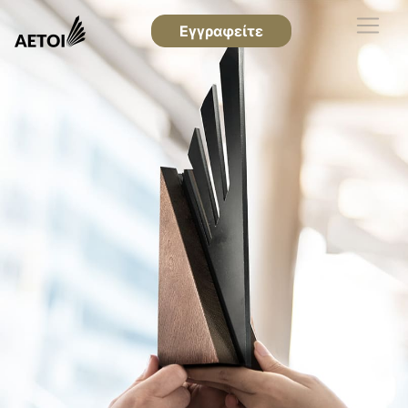
Εγγραφείτε