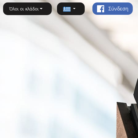
Σύνδεση
Όλοι οι κλάδοι