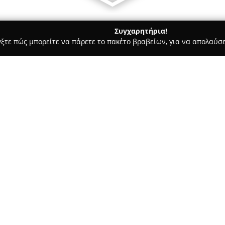
Συγχαρητήρια!
γξτε πώς μπορείτε να πάρετε το πακέτο βραβείων, για να απολαύσε
ίδια, Βρεφικά Είδη και Άλλα Προϊόντα για Παιδιά - Κερκυρα
Pu
Σχετικά με την εταιρεία:
Η επιχείρηση
Γαϊτανάκι Κέρκ
στον τομέα των ειδών για παι
διαδικτυακή παρουσία στο pup
αγάπη και την αφοσίωση στο π
περιβαλλοντικά φιλικά και εκ
είναι να διατίθενται παιχνίδια
ενδιαφέροντα και τις ανάγκες 
ανάπτυξη.