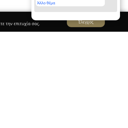
Άλλο θέμα
Έλεγχος
τε την επιτυχία σας.
ppets - Gaitanaki Corfu
υρας
διακρίνεται ως σημαντικός προορισμός
διά, με φυσικό κατάστημα στην Κέρκυρα και
pets.com.gr. Η φιλοσοφία της βασίζεται στην
αιδικό παιχνίδι, προωθώντας ποιοτικά,
παιδευτικού χαρακτήρα προϊόντα. Αποστολή της
 που ανταποκρίνονται στις ιδιαιτερότητες, τα
κάθε παιδιού, ενισχύοντας την ολιστική του