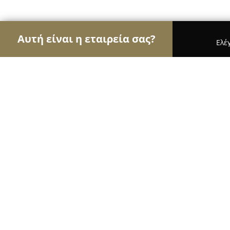
Αυτή είναι η εταιρεία σας?
Ελέ
Αετοί των παιδικών ειδών
Παιδικά Ρούχα, Παιχν
Puppets - Gaitanaki Corfu
9.2
(59)
Κερκυρα, Ag. Panton 29
Εμφάνιση αριθμού τηλεφώνου