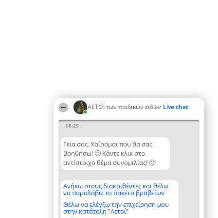
ΑΕΤΟΊ των παιδικών ειδών
Live chat
08:29
Γεια σας. Χαίρομαι που θα σας
βοηθήσω! 🙂 Κάντε κλικ στο
αντίστοιχο θέμα συνομιλίας! 🙂
Ανήκω στους διακριθέντες και θέλω
να παραλάβω το πακέτο βραβείων
Θέλω να ελέγξω την επιχείρηση μου
στην κατάταξη "Αετοί"