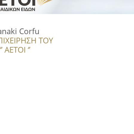
anaki Corfu
ΠΙΧΕΙΡΗΣΗ ΤΟΥ
 ΑΕΤΟΙ ‘’