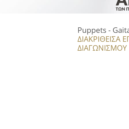
Puppets - Gait
ΔΙΑΚΡΙΘΕΙΣΑ Ε
ΔΙΑΓΩΝΙΣΜΟΥ ‘’