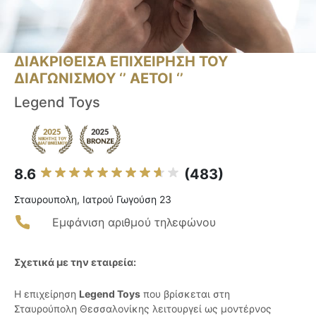
ΔΙΑΚΡΙΘΕΙΣΑ ΕΠΙΧΕΙΡΗΣΗ ΤΟΥ
ΔΙΑΓΩΝΙΣΜΟΥ ‘’ ΑΕΤΟΙ ‘’
Legend Toys
8.6
(483)
Σταυρουπολη, Ιατρού Γωγούση 23
Εμφάνιση αριθμού τηλεφώνου
Σχετικά με την εταιρεία:
Η επιχείρηση
Legend Toys
που βρίσκεται στη
Σταυρούπολη Θεσσαλονίκης λειτουργεί ως μοντέρνος