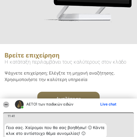
Βρείτε επιχείρηση
Η κατάταξη περιλαμβάνει τους καλύτερους στον κλάδο
Ψάχνετε επιχείρηση; Ελέγξτε τη μηχανή αναζήτησης.
Χρησιμοποιήστε την καλύτερη υπηρεσία
Αναζήτηση
ΑΕΤΟΊ των παιδικών ειδών
Live chat
11:41
Γεια σας. Χαίρομαι που θα σας βοηθήσω! 🙂 Κάντε
κλικ στο αντίστοιχο θέμα συνομιλίας! 🙂