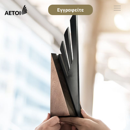
Εγγραφείτε