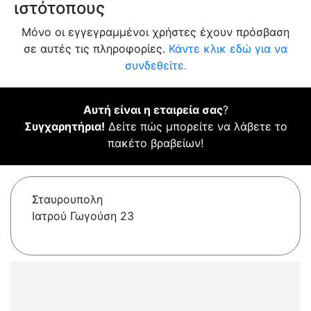
ιστότοπους
Μόνο οι εγγεγραμμένοι χρήστες έχουν πρόσβαση
σε αυτές τις πληροφορίες.
Κάντε κλικ εδώ για να
συνδεθείτε.
Αυτή είναι η εταιρεία σας
?
Συγχαρητήρια!
Δείτε πώς μπορείτε να λάβετε το
πακέτο βραβείων!
Σταυρουπολη
Ιατρού Γωγούση 23