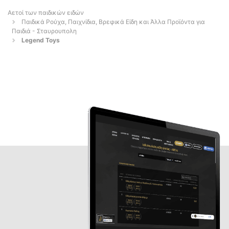
Αετοί των παιδικών ειδών
Παιδικά Ρούχα, Παιχνίδια, Βρεφικά Είδη και Άλλα Προϊόντα για
Παιδιά - Σταυρουπολη
Legend Toys