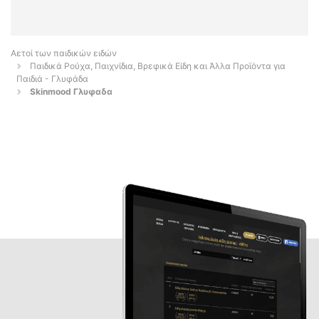
Αετοί των παιδικών ειδών
Παιδικά Ρούχα, Παιχνίδια, Βρεφικά Είδη και Άλλα Προϊόντα για
Παιδιά - Γλυφάδα
Skinmood Γλυφαδα