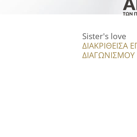
Sister's love
ΔΙΑΚΡΙΘΕΙΣΑ Ε
ΔΙΑΓΩΝΙΣΜΟΥ ‘’