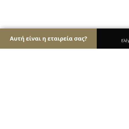
Αυτή είναι η εταιρεία σας?
Ελέ
Αετοί των παιδικών ειδών
Παιδικά Ρούχα, Παιχν
Sister's love
8.8
(13)