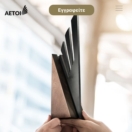
Εγγραφείτε