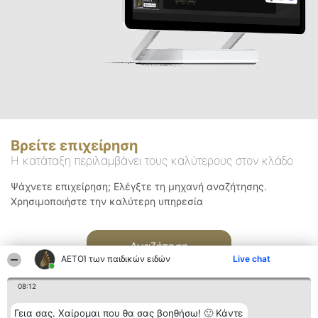
Βρείτε επιχείρηση
Η κατάταξη περιλαμβάνει τους καλύτερους στον κλάδο
Ψάχνετε επιχείρηση; Ελέγξτε τη μηχανή αναζήτησης.
Χρησιμοποιήστε την καλύτερη υπηρεσία
Αναζήτηση
ΑΕΤΟΊ των παιδικών ειδών
Live chat
08:12
Γεια σας. Χαίρομαι που θα σας βοηθήσω! 🙂 Κάντε