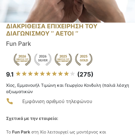
ΔΙΑΚΡΙΘΕΙΣΑ ΕΠΙΧΕΙΡΗΣΗ ΤΟΥ
ΔΙΑΓΩΝΙΣΜΟΥ ‘’ ΑΕΤΟΙ ‘’
Fun Park
9.1
(275)
Χίος, Εμμανουήλ Τιμώνη και Γεωργίου Κονδυλη (παλιά λέσχη
αξιωματικών
Εμφάνιση αριθμού τηλεφώνου
Σχετικά με την εταιρεία:
Το
Fun Park
στη Χίο λειτουργεί ως μοντέρνος και