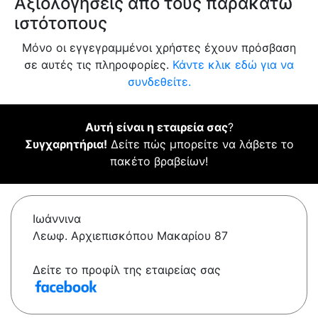
Αξιολογήσεις από τους παρακάτω
ιστότοπους
Μόνο οι εγγεγραμμένοι χρήστες έχουν πρόσβαση
σε αυτές τις πληροφορίες.
Κάντε κλικ εδώ για να
συνδεθείτε.
Αυτή είναι η εταιρεία σας
?
Συγχαρητήρια!
Δείτε πώς μπορείτε να λάβετε το
πακέτο βραβείων!
Ιωάννινα
Λεωφ. Αρχιεπισκόπου Μακαρίου 87
Δείτε το προφίλ της εταιρείας σας