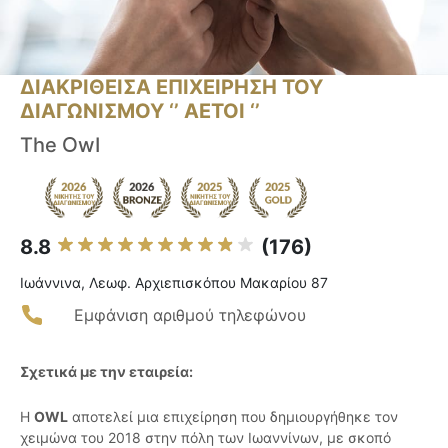
ΔΙΑΚΡΙΘΕΙΣΑ ΕΠΙΧΕΙΡΗΣΗ ΤΟΥ
ΔΙΑΓΩΝΙΣΜΟΥ ‘’ ΑΕΤΟΙ ‘’
The Օwӏ
8.8
(176)
Ιωάννινα, Λεωφ. Αρχιεπισκόπου Μακαρίου 87
Εμφάνιση αριθμού τηλεφώνου
Σχετικά με την εταιρεία:
Η
OWL
αποτελεί μια επιχείρηση που δημιουργήθηκε τον
χειμώνα του 2018 στην πόλη των Ιωαννίνων, με σκοπό